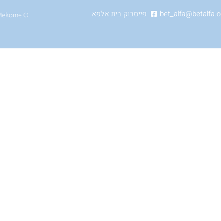
bet_alfa@betalfa.or
פייסבוק בית אלפא
Mekom
e
© Powered by