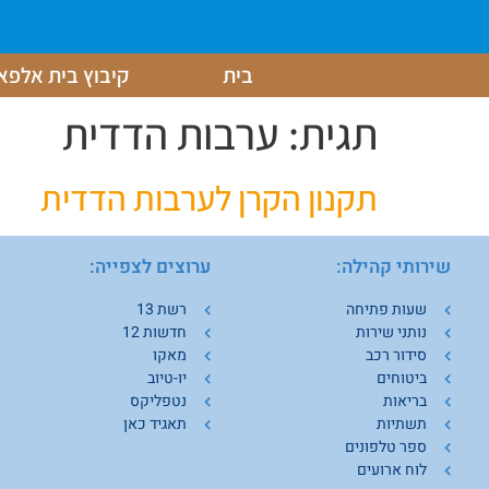
בית
קיבוץ בית אלפא
תגית:
ערבות הדדית
תקנון הקרן לערבות הדדית
שירותי קהילה:
ערוצים לצפייה:
ש
שעות פתיחה
רשת 13
נותני שירות
חדשות 12
סידור רכב
מאקו
ביטוחים
יו-טיוב
בריאות
נטפליקס
תשתיות
תאגיד כאן
ספר טלפונים
לוח ארועים