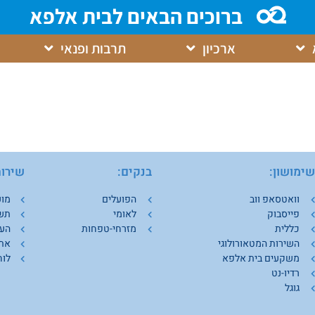
ברוכים הבאים לבית אלפא
ארכיון
תרבות ופנאי
ימושון:
בנקים:
שירות
וואטסאפ ווב
הפועלים
מוע
פייסבוק
לאומי
תש
כללית
מזרחי-טפחות
העמ
השירות המטאורולוגי
אתר
משקעים בית אלפא
לוח
רדיו-נט
גוגל