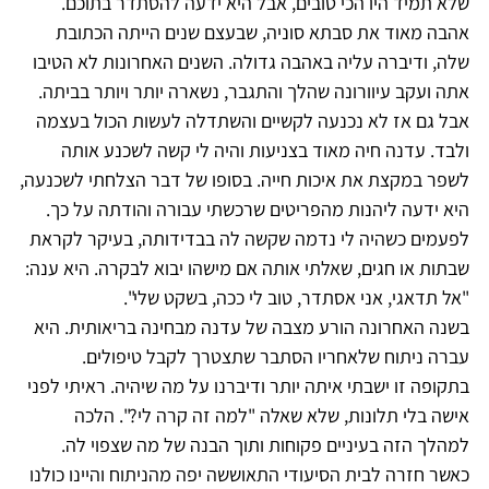
שלא תמיד היו הכי טובים, אבל היא ידעה להסתדר בתוכם.
אהבה מאוד את סבתא סוניה, שבעצם שנים הייתה הכתובת
שלה, ודיברה עליה באהבה גדולה. השנים האחרונות לא הטיבו
אתה ועקב עיוורונה שהלך והתגבר, נשארה יותר ויותר בביתה.
אבל גם אז לא נכנעה לקשיים והשתדלה לעשות הכול בעצמה
ולבד. עדנה חיה מאוד בצניעות והיה לי קשה לשכנע אותה
לשפר במקצת את איכות חייה. בסופו של דבר הצלחתי לשכנעה,
היא ידעה ליהנות מהפריטים שרכשתי עבורה והודתה על כך.
לפעמים כשהיה לי נדמה שקשה לה בבדידותה, בעיקר לקראת
שבתות או חגים, שאלתי אותה אם מישהו יבוא לבקרה. היא ענה:
"אל תדאגי, אני אסתדר, טוב לי ככה, בשקט שלי".
בשנה האחרונה הורע מצבה של עדנה מבחינה בריאותית. היא
עברה ניתוח שלאחריו הסתבר שתצטרך לקבל טיפולים.
בתקופה זו ישבתי איתה יותר ודיברנו על מה שיהיה. ראיתי לפני
אישה בלי תלונות, שלא שאלה "למה זה קרה לי?". הלכה
למהלך הזה בעיניים פקוחות ותוך הבנה של מה שצפוי לה.
כאשר חזרה לבית הסיעודי התאוששה יפה מהניתוח והיינו כולנו