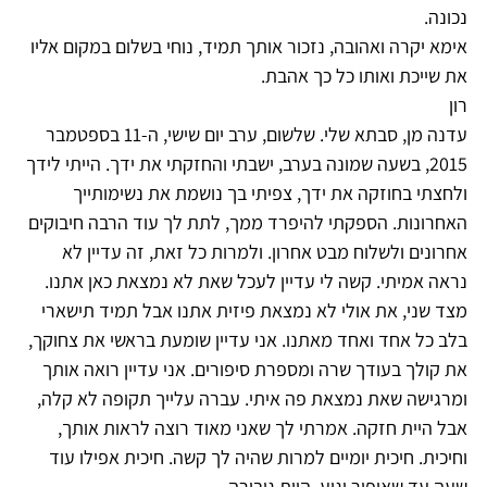
נכונה.
אימא יקרה ואהובה, נזכור אותך תמיד, נוחי בשלום במקום אליו
את שייכת ואותו כל כך אהבת.
רון
עדנה מן, סבתא שלי. שלשום, ערב יום שישי, ה-11 בספטמבר
2015, בשעה שמונה בערב, ישבתי והחזקתי את ידך. הייתי לידך
ולחצתי בחוזקה את ידך, צפיתי בך נושמת את נשימותייך
האחרונות. הספקתי להיפרד ממך, לתת לך עוד הרבה חיבוקים
אחרונים ולשלוח מבט אחרון. ולמרות כל זאת, זה עדיין לא
נראה אמיתי. קשה לי עדיין לעכל שאת לא נמצאת כאן אתנו.
מצד שני, את אולי לא נמצאת פיזית אתנו אבל תמיד תישארי
בלב כל אחד ואחד מאתנו. אני עדיין שומעת בראשי את צחוקך,
את קולך בעודך שרה ומספרת סיפורים. אני עדיין רואה אותך
ומרגישה שאת נמצאת פה איתי. עברה עלייך תקופה לא קלה,
אבל היית חזקה. אמרתי לך שאני מאוד רוצה לראות אותך,
וחיכית. חיכית יומיים למרות שהיה לך קשה. חיכית אפילו עוד
שעה עד שאופיר יגיע. היית גיבורה.