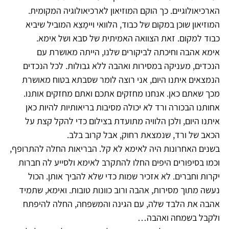
הארכיאולוגיים. כך הוקם המוזיאון לארכיאולוגיה המקומית.
המוזיאון שוכן במקום של כבוד, הלוואי ויימָצֵא המוביל שיביא
כבוד למקום. זאת הצוואה האמיתית של סבא ושל אימא.
אימא אהבה וחיכתה לביקורים שלנו, הייתה מאושרת עם
הנכדים, מעניקה במסירות ואהבה ללא גבולות. לכל הנכדים
הנמצאים איתנו היום, אני רוצה לומר שסבתא בטוח מאושרת
מכך שאתם כאן. אנחנו מחזקים אתכם ואתם מחזקים אותנו.
אחותנו הבכורה ורד לא יכולה מסיבות בריאותיות להיות כאן
איתנו היום, ולכן הלוויה מתועדת בצילום כדי להקל קצת על
הכאב של ורד, שנמצאת רחוק, אבל קרוב בלב.
בשנים האחרונות היה לאימא לא קל. הבריאות החלה להתרופף,
וכמו בסיפורים היפים החלו להתקרב לאימא ולסייע לה חברות
יקרות וחברים. לא אזכיר שמות כדי שלא להביך אותן. הכול
נעשה מתוך מסירות, אהבה ורוב כוונות טובות. ואימא, שתמיד
אהבה את הלבד שלה, עם הגינה והמשפחה, החלה להיפתח
ולקבל בשמחה ואהבה…