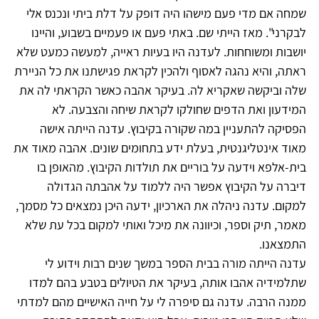
שמחה אם מדי פעם מישהו היה דופק על דלת ביתי ונכנס אלי
לבקרני". מאז הייתי שם. באתי פעם או פעמיים בשבוע, והיינו
יושבות ומשוחחות. לעדנה היו בעיות ראייה, למעשה כמעט שלא
ראתה, והיא נהגה לאסוף ולהכין לקראת פגישתנו את כל הניירת
שלה וביקשה שאקריא לה. בעיקר אהבה כאשר הקראתי לה את
המידעון ואת הדפים שחולקו לקראת שיחה והצבעה. לא
הפסיקה להתעניין במה שקורה בקיבוץ. עדנה הייתה אישה
מאוד אינטליגנטית, בעלת ידע בתחומים שונים. אהבה מאוד את
בית-אלפא וידעה על בוריים את תולדות הקיבוץ. מהאופן בו
דיברה על הקיבוץ אפשר היה ללמוד על אהבתה הגדולה
למקום. עדנה ניהלה את הארכיון, ידעה היכן נמצאים כל מסמך,
מאמר, תיק וספר, וכיוונה את מיכל ואותי למקום בכל עת שלא
התמצאנו.
עדנה הייתה מורה בבית הספר במשך שנים רבות וידוע לי
שתלמידיה אהבו אותה, בעיקר את הטיולים בטבע בהם למדו
ממנה הרבה. עדנה גם סיפרה לי על חייה האישיים מהם למדתי