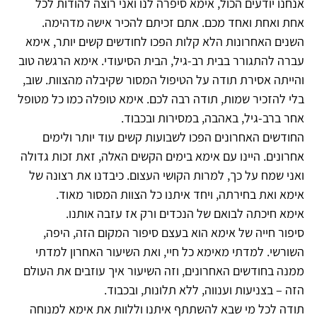
אנחנו יודעים הכול, אימא סיפרה לנו ואני רוצה להודות לכל
אחת ואחת ואחד מכם. אתם זכיתם להכיר אישה מדהימה.
השנים האחרונות הלא קלות הפכו לחודשים קשים יותר, אימא
עברה להתגורר בבית רב-גיל, הבית הסיעודי. אימא הרגשה טוב
והייתה אסירת תודה על הטיפול המסור שקיבלה מהצוות. שוב,
בלי להזכיר שמות, תודה רבה לכם. אימא טופלה כמו כל מטופל
אחר ברב-גיל, באהבה, במסירות ובכבוד.
החודשים האחרונים הפכו לשבועות קשים עוד יותר ולימים
אחרונים. היינו עם אימא בימים הקשים האלה, זאת זכות גדולה
ואני שמח על כך, למרות הקושי העצום. כיבדנו את רצונה של
אימא ואת בחירתה, ויחד איתנו כל הצוות המסור מאוד.
אימא חיכתה לבואם של הנכדים ורק אז עזבה אותנו.
סיפור חייה של אימא הוא בעצם סיפור המקום הזה, היפה,
השורשי. למדתי מאימא כל חיי, ואת השיעור האחרון למדתי
ממנה בחודשים האחרונים, וזה השיעור איך עוזבים את העולם
הזה – בצניעות וענווה, ללא תלונות, ובכבוד.
תודה לכל מי שבא להשתתף איתנו וללוות את אימא למנוחה