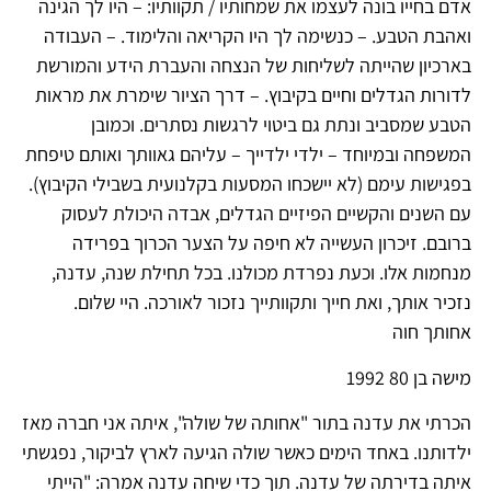
אדם בחייו בונה לעצמו את שמחותיו / תקוותיו: – היו לך הגינה
ואהבת הטבע. – כנשימה לך היו הקריאה והלימוד. – העבודה
בארכיון שהייתה לשליחות של הנצחה והעברת הידע והמורשת
לדורות הגדלים וחיים בקיבוץ. – דרך הציור שימרת את מראות
הטבע שמסביב ונתת גם ביטוי לרגשות נסתרים. וכמובן
המשפחה ובמיוחד – ילדי ילדייך – עליהם גאוותך ואותם טיפחת
בפגישות עימם (לא יישכחו המסעות בקלנועית בשבילי הקיבוץ).
עם השנים והקשיים הפיזיים הגדלים, אבדה היכולת לעסוק
ברובם. זיכרון העשייה לא חיפה על הצער הכרוך בפרידה
מנחמות אלו. וכעת נפרדת מכולנו. בכל תחילת שנה, עדנה,
נזכיר אותך, ואת חייך ותקוותייך נזכור לאורכה. היי שלום.
אחותך חוה
מישה בן 80 1992
הכרתי את עדנה בתור "אחותה של שולה", איתה אני חברה מאז
ילדותנו. באחד הימים כאשר שולה הגיעה לארץ לביקור, נפגשתי
איתה בדירתה של עדנה. תוך כדי שיחה עדנה אמרה: "הייתי