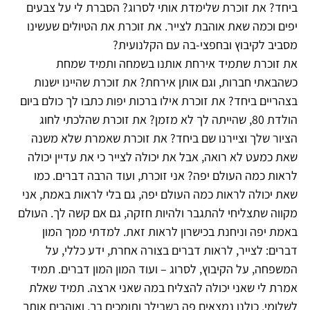
ביחד? את זוכרת שלימדת אותי לסרוג? הסברת לי על צבעים
יפים וכמה שאת אוהבת לצייר. את זוכרת את הטיולים שעשינו
מסביב לקיבוץ ובחפצי-בה עם הקלנועית?
את זוכרת שתמיד אירחת אותנו בשמחה ותמיד שמחת
כשהבאתי חברות, וגם אותן אירחת? את זוכרת שהיינו ישנות
בצהריים ביחד? את זוכרת אילו ברכות יפות כתבו לך כולם ביום
הולדת 80, שהייתה לך לא מזמן? את זוכרת שהלכתי לחוג
הציור שלך וציירנו שם ביחד? את זוכרת שאמרת שלא משנה
שאת כמעט לא רואה, אבל את יכולה לצייר כי את עדיין יכולה
לראות כמה העולם יפה? אני זוכרת, ועוד הרבה דברים. כמו
שאת יכולה לראות כמה העולם יפה, גם בלי לראות באמת, אני
מקווה שתצליחי להתגבר ולהיות חזקה, גם אם קשה לך. העולם
באמת יפה וניחנת בכישרון לראות זאת. למדתי ממך המון
דברים: לצייר, לראות דברים בצורה אחרת, ידע כללי, על
המשפחה, על הקיבוץ, לסרוג – ועוד המון המון דברים. תמיד
אמרת לי שאני יכולה להצליח במה שאני ארצה. תמיד שאלת
לשלומי. כולנו נמצאים פה בשבילך ותומכים בך, ואוהבים אותך