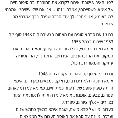
לפני האירוע ישבתי איתה לקרוא את החוברת ובה סיפור חייה
של אימא. כשסיימתי, אמרה: "זהו… אני את שלי עשיתי". אמרתי
לה: "אימא, אני מתכנן לך עוד הרבה שנים". בכך אמרתי מה
שרציתי…
בת 10 עם סבתא סוניה עם האחות הצעירה חוה 1948 סוף י"ב
1953 שירות בצהל 1953
אימא נולדה בקיבוץ, גדלה וחייתה בקיבוץ, ומאוד אהבה את
המקום, את ההר, העצים, הפרחים, החי, הנוף, ההיסטוריה
עתיקה והמאוחרת, הכול.
עדנה ומוטי מן עם האחות הקטנה חוה 1948
אימא חינכה תלמידים רבים, חלקם נמצאים כאן היום. אימא
הייתה מעיין שופע של ידע וחוכמת חיים. מאימא למדתי לאהוב
ספרים, צבעים, אומנות. אימא לימדה אותי לראות את האור
בציורים – אלף ציורים, ספרתי.
בערוב ימיו של סבא מישה, ישבה אימא במשך כחמש שנים
וערכה ומיינה עם סבא את האוסף העצום של הממצאים