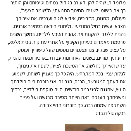
מלומדות, שהיה להן ידע רב בגידול צמחים וטיפוחם והן הותירו
בך את רישומן לשנים. החינוך התנועתי, ה"שומר הצעיר",
פעולות, מחנות, מדריכים, אידיאולוגיה וערכים. את שירותך
הצבאי עשית בחיל המודיעין. ולימודי הוראה בסמינר אורנים.
נהנית ללמד ולהקנות את אהבת הטבע לילדים. במשך השנים
פרסמת מאמרים בעיתון הקיבוץ על אתרי עתיקות בבית אלפא,
על עצים שבקיבוצנו ומאמרים נוספים שעל כישוריך ועומק
ידיעותיך מורים. בשנים האחרונות עבדת בארכיון ומאוד נהנית,
עד שראייתך נחלשה. אך המשכת לצייר, לטפח את גינתך,
לגלות עניין בכל המתרחש. היה כל כך מעניין לשוחח, לשמוע
את דעתך המגובשת, הכנה, הנבונה. אני נזכרת ביום הולדתך
ה-80, שחגגת לפני כמה חודשים. היית מוקפת בילדייך, נכדיך
ומשפחתך הענפה. זאת הייתה מסיבה מרגשת ועל פנייך
השתקפה שמחה רבה. כך בזכרוני תהיי צרורה.
רבקה גולדנברג