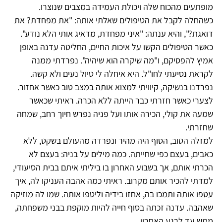
מופתעים מהכוח שלה ויכולת העמידה במצבים שנוצרו.
כשהחלה לקבל את הטיפולים שאלתי אותה: "את מפחדת? את
דואגת?", והיא ענתה: "איני מפחדת, מדאיג אותי הלא נודע".
כאשר הטיפולים הקשו על איכות החיים, החליטה עדנה באופן
אמיץ להפסיקם, ו"מה שיקרה הוא שיהיה". נפרדתי ממנה
לקראת נסיעתי לחו"ל. היא איחלה לי טיול נעים ולא קשה.
נפרדנו בנשיקה, קיוויתי למצוא אותה במצב טוב כאשר אחזור.
לצערי כאשר חזרתי כבר הייתה ללא הכרה. ראיתי שכאשר
שמעה את קולי, הכירה אותו ועל פניה נפרש חיוך רחב, שמחה
שחזרתי.
למזלה הטוב, הסוף היה מהיר ונפרדה מהעולם בשקט, ללא
כאבים, בעצם כפי שחייתה. כמה מילים על בניה: בעצם לא
הכרתי אותם, אך בשבוע האחרון בו ביליתי איתם בבית הסיעודי,
למדתי להכיר אותם מקרוב. ראיתי כמה אהבה העניקו לה, איך
עטפו אותה ותמכו בה, אחזו בידיה וליטפו אותה. שמו לה מוזיקה
שאהבה. עדנה זכתה בסוף חייה להיות מוקפת בבני משפחתה,
ממש עד לרגע האחרון.