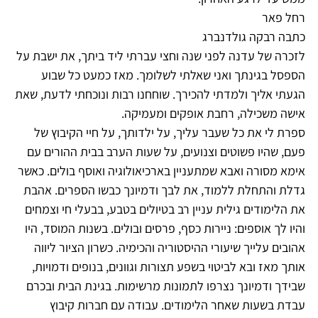
רחל פאר
כתבה רבקה גולדנברג
לזכרה של עדנה לפני שנה וחצי עברתי ליד ביתך, את ישבת על
הספסל בגינתך ואני שאלתי לשלומך. מאז כמעט כל שבוע
הגעתי אליך ולמדתי להכירך. שוחחנו רבות ונוכחתי לדעת, שאת
אישה משכילה, רחבת אופקים ומעמיקה.
ספרת לי את כל שעבר עליך, על ילדותך, על חיי הקיבוץ של
פעם, שהיו פשוטים וצנועים, על שעות הערב בבית ההורים עם
אימא מסורה ואבא שמתעניין בארכיאולוגיה ואוסף בולים. כאשר
גדלת והתחלת ללמוד, את לבך ודמיונך כבשו הספרים. אהבת
את הלימודים גילית עניין רב בטיולים בטבע, בבעלי חי וצמחים
והיו לך אוספים: ניירות כסף, פרסים ובולים. בשנות המוסד, היו
אהובים עלייך שיעורי ההיסטוריה והכימיה. כשרון הציור ליווה
אותך מאז ובא לביטוי בשפע תצורות וגוונים, בנופים ודמויות,
שבידך ודמיונך נצרפו לתמונות מרשימות. בגינת הבית ובכרם
עבדת בשעות שאחר הלימודים. עבודה עם חברות קיבוץ