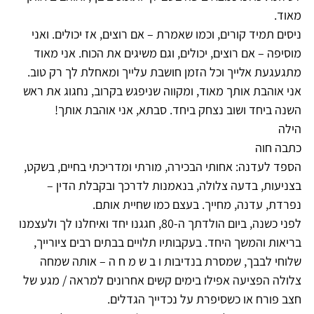
מאוד.
ניסים תמיד קורים, וכמו שאמרת – אם רוצים, אז יכולים. ואני
מוסיפה – אם רוצים, יכולים, וגם משיגים את הכוח. אני מאוד
מתגעגעת אלייך וכל הזמן חושבת עלייך ומאחלת לך רק טוב.
אני אוהבת אותך מאוד, ומקווה שניפגש בקרוב, נחגוג את ראש
השנה ביחד ושוב נצחק ביחד. סבתא, אני אוהבת אותך!
הילה
כתבה חוה
הספד לעדנה: אחותי הבכירה, מורתי ומדריכתי בחיים, בשקט,
בצניעות, בדעה צלולה, בנאמנות לדרכך ובקבלת הדין –
נפרדת, עדנה, מחייך. בעצם כמו שחיית אותם.
לפני כשנה, ביום הולדתך ה-80, חגגנו יחד ואיחלנו לך ולעצמנו
בריאות והמשך היחד. בעקבותיו תלויים בבתים רבים ציורייך,
שלוחי לבבך, שמסרת בנדיבות ו ב ש מ ח ה – אותה שמחה
צלולה הפציעה אפילו בימים קשים אחרונים למראה / מגע של
חצב פורח או כשסיפרת על נכדייך הגדלים.