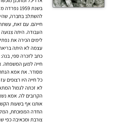
אדריכל ומתכנן מוכשר 
בשנת 1959 
להשתלב בחברה, שהיתה
חייהם. עם זאת, עשתה 
העבודה. היתה צנועה 
לימים הכירה את נפתלי 
עצמה לא היתה בריאה
כתב לזכרה ספי, בנה: 
חייה למען המשפחה. אמ
מסודר. את אמא הנחה ע
כל חייה היו רצופים ע
לא זכתה לגמול המתאים
הקרובים לה. אמא נשאה
אותנו אף בשעות הקשות
החדה המפוכחת, המלה
צורבת ומכאיבה כפי שת