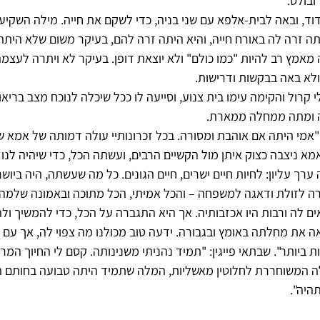
ובולט.
נפרדה מדוד, ובאה לבית-אלפא עם שני בניה, כדי לשקם את חייה. מילה השק
 זרה לה באורח חייה, והיא היתה זרה להם, בעיקר משום שלא הית
מאמץ רב להיות "כמו כולם" ולא יוצאת דופן. בעיקר לא ויתרה לעצמ
ולא באה בבקשות ודרישות.
קרול והקימה עימו בית צנוע, וסייעה לו ככל שיכלה לנוכח מצב בריאות
 ומתה ממחלה ממארת.
"אמי היתה אם אוהבת ומסורה. בכל זכרונותיי עולה דמותה של אמא 
א ניצבה כצוק איתן מול הקשיים הרבים, ועשתה הכל, כדי שיהיה לנו ב
רך עליון: לחיות חיים ישרים, חיים הגונים. כל מה שעשתה, היה ביוש
זרה לזולת ודאגה למשפחה – והכל אמיתי, הכל מתוכה ובאמונה שלמה
 לה ורבות היו אכזבותיה. אך היא התגברה על הכל, כדי להמשיך ולה
 את מחלתה באומץ ובגבורה. ידעה טוב מכולנו מה צפוי לה, אך עם 
 ביותר". שבתאי פייגין: "תמיד נהניתי משנינותה. קסם לי החיוך המר
 המשוחררת לחלוטין מאשליות, המלה שתמיד היתה טבועה בחותם 
היה".