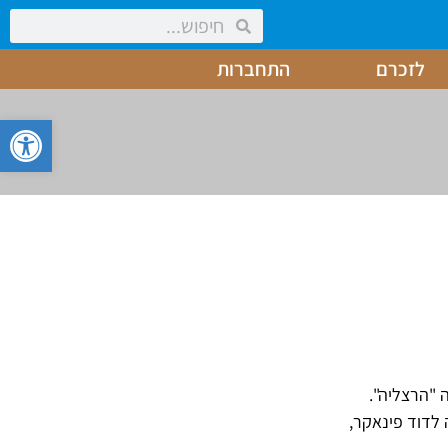
לזכרם
התחברות
פתח סרגל 
בגימנסיה "הרצליה".
 לדוד פינאקר,