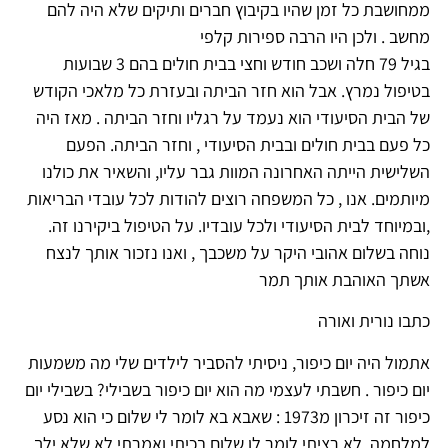
ממחושבת כל זמן שהיו בקיבוץ חברים ותיקים שלא היה להם
מחשב . ולכן היו הרבה ספירות קלפי
בגיל 79 חלה ושכב חודש וחצי בבית חולים בהם 3 שבועות
בטיפול נמרץ. אבל הוא חזר הביתה ובעזרת כל מלאכי הקודש
של הבית הסיעודי הוא נעמד על רגליו וחזר הביתה . מאז היה
כל פעם בבית חולים ובבית הסיעודי , וחזר הביתה. הפעם
השלישית הייתה האחרונה המוות גבר עליו, והשאיר את כולנו
מיותמים. אנו , כל המשפחה רוצים להודות לכל עובדי הבריאות
,ובמיוחד לבית הסיעודי ולכל עובדיו. על הטיפול ביקירנו זה.
נוחה בשלום אהובי היקר על משכבך , ואנו נזכור אותך לנצח
אשתך האוהבת אותך תמר
כתבו נורית ואורה
אתמול היה יום כיפור, ניסיתי להסביר לילדים שלי מה משמעות
יום כיפור . חשבתי לעצמי מה הוא יום כיפור בשבילי? בשבילי יום
כיפור זה זיכרון מ1973 : שאבא בא לומר לי שלום כי הוא נסע
למלחמה. לא רציתי לומר לו שלום בכיתי ואמרתי לא שלא ילך .