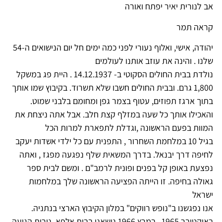
אב לנורית יאיר יפתח ואורה
קראה תמר
יהודה, אישי, ואלוף נעורי לפני כמה ימים חל יום הנישואים ה-54
שלנו . והינה את עוזב אותנו לעולמים
נולדת בבית החולים הסקוטי ב- 14.12.1937 . היית פג במשקל
1,800 גרם. ובבית החולים חשבו שלא תשרוד. בקיבוץ שמו אותך
בתוך ארגז תפוזים, עטוף בצמר גפן ומחומם בלבני שמוט.
והאכילו אותך כל שעה במזלף קצת חלב. אבל אתה ניצחת את
המוות בפעם הראשונה ,וגדלת לתפארת למרות הכל
בגיל 10 במלחמת השחרור , התפנית עם כל ילדי אשדות יעקב
לחיפה דרך יבנאל. בדרך המשאית שלף נפגעה מפגז , ואתה
נפצעת באופן קל בפנים ופונית לרמב"ם . ומשם לבית ספר
גאולה בחיפה. זו הייתה הפציעה הראשונה שלך במלחמות
ישראל
אנו נפגשנו ב"נופש רווקים" במלון הקיבוץ הארצי בנתניה.
באוקטובר 1965 . במרץ 1966 נישאנו בבית אלפא. נורית הגיעה