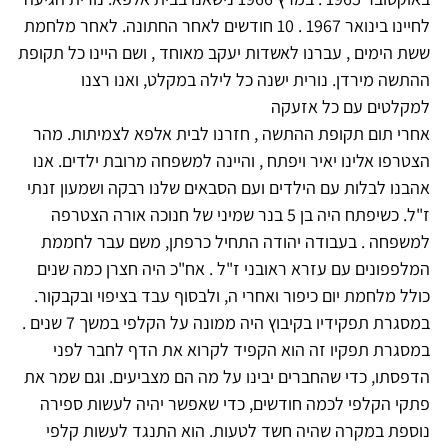
לחיינו בינואר 1967 . 10 חודשים לאחר החתונה. לאחר מלחמת
ששת הימים , עברנו לאשדות יעקב מאוחד , ושם היינו כל תקופת
ההתשה מירדן. נורית ישנה כל לילה במקלט, ואנו רצנו
למקלטים עם כל אזעקה
אחרי תום תקופת ההתשה , חזרנו לבית אלפא לצמיתות. מהר
הצטרפו אלינו יאיר ויפתח , והיינה למשפחה מרובת ילדים. אנו
אהבנו לבלות עם הילדים ועם הסבאים שלנו רבקה ושמעון זנתי
ז"ל. כשיפתח היה בן 5 בנר שמיני של חנוכה אורה הצטרפה
למשפחה . בעבודה יהודה התחיל כרפתן, משם עבר לחממת
המלפפונים עם עזרא ראובני ז"ל . אח"כ היה חצרן כמה שנים
כולל מלחמת יום כיפור ואחרי ה, ולבסוף עבד בציפוי ובקבקור.
במסגרת תפקידיו בקיבוץ היה ממונה על הקלפי במשך 7 שנים .
במסגרת תפקיו זה הוא הקפיד לקרוא את הדף לחבר לפני
הדפסתו, כדי שהחברים יבינו על מה הם מצביעים. וגם שמר את
פתקי הקלפי לכמה חודשים, כדי שאפשר יהיה לעשות ספירה
נוספת במקרה שהיה חשד לטעות. הוא התנגד לעשות קלפי