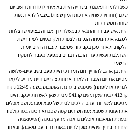
כשגדלתי והתאמנתי בשחייה היית בא איתי לתחרויות ויושב יום
שלם (תחרויות שחיה אורכות המון שעות) בשביל לראות אותי
שוחה חמש דקות
היית איש עבודה והתגאית במשלח ידך אם זה בציפוי שהצלחת
למצוא את הנוסחה הנכונה לצפות חלק מסוים לפי דרישת
הלקוח, ולאחר מכן בקב קור שמעבר לעבודה היום יומית
השתלבת ועשית עוד הרבה דברים במפעל מעבר לתפקידך
הרשמי
היית בן אוהב להורייך חנה ומרדכי היית פעם בשבועיים-שלושה
מסיים את יום העבודה לאחר ארוחת צהריים היית מודיע לי (או
לנורית או ליפתח) שניפגש בתחנת האוטובוס בשעה 12:45 ניקח
קו 412 לבית שאן ומשם קו 941 מבית שאן לאשדות יעקב. היינו
מגיעים לאשדות יעקב הולכים לבית של סבא וסבתא ושם אוכלים
את העוגיות שסבא אפה ושותים קפה שסבתא הכינה בפרקולטור
ובעונת הגויאבות אוכלים גויאבה מהעץ בגינה (הסיטואציה
היחידה בחייך שהיית מוכן להיות באותו חדר עם גויאבה). ובאזור