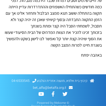
של חיים שלמים וטובים למרות שכבר היו כמה מגבלות. לפני
כמה חודשים כשהתחילו האשפוזים וההתדרדרות עדיין הייתה
תקווה בהתחלה ששוב תצא ממצב הבלבול ותחזור אלינו אך עם
הזמן התקווה התבדתה ובסוף קיוויתי שאכן זה יהיה קצר ולא
תסבול, לשמחתי הסבל היה קצר ומתת בשנתך
בזכותך זכינו להכיר את הצוות המדהים של הבית הסיעודי שעשו
את הסוף שיהיה קצת יותר קל ואפשר לנו לישון בשקט ולהמשיך
בשגרת חיינו למרות המצב הקשה
באהבה יפתח
קיבוץ בית אלפא, מועצה אזורית הגלבוע
04-6533545
bet_alfa@betalfa.org.il
Mekome
© Powered by