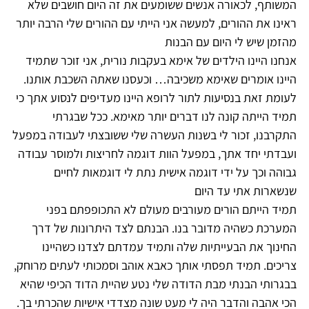
המשותף, לכאורה אנשים ששומעים את זה היום חושבים שלא
ראינו את ההורים, למעשה אני הייתי עם ההורים שלי הרבה יותר
מהזמן שיש לי היום עם הבנות
אנחנו היינו הילדים של אימא בעקבות נורית, אני זוכר שתמיד
היינו אומרים שאימא משכיבה… וכעסנו שאתה השכבת אותנו.
לעומת זאת בנסיעות לתור לרופא היינו מעדיפים לנסוע אתך כי
תמיד הייתה קונה לנו דברים יותר מאימא. ככל שבגרתי
התקרבנו, זכור לי בשנות העשרה שלי ששובצתי לעבודה במפעל
ועבדתי יחד אתך, במפעל הוות דוגמה לחריצות ולמוסר עבודה
גבוהה וכך על ידי דוגמה אישית נתת לי דוגמאות לחיים
שנשארות אתי עד היום
תמיד הייתם הורים מעורבים מעולם לא התכופפתם בפני
המערכת כשהיה מדובר בנו. הבנתם לצד היתרונות של דרך
החינוך את הבעייתיות שלה ותמיד עמדתם לצדנו כשהיינו
צריכים. תמיד תפסתי אותך כאבא אוהב וסמכותי לעתים מרוחק,
בבגרותי הבנתי מבת הדודה שלי נטע שהיית הדוד הכיפי שהיא
הכי אהבה והדבר היה לי מעט שונה מצדדי אישיות שהכרתי בך.