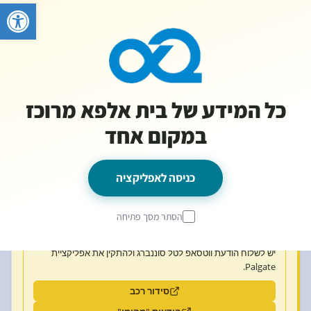
פתח סרגל 
מידע בקליק
עודכן 9/8/2026
בית אלפא
04:22
·
הכל
תושב חדש
שירותים
בריאות
קהילה
תושב חדש?
0/3
כל המידע של בית אלפא מרוכז
במקום אחד
שער ראשי
כניסה לקיבוץ
כניסה לאפליקציה
050-9607387
שמירה
הסתר מסך פתיחה
לתושב חדש — פתיחת גישה לשער
יש לשלוח הודעת ווטסאפ לטל סוננברג ולהתקין את אפליקציית
Palgate.
סידור רכב