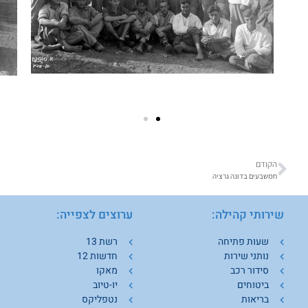
הקודם
חמשבעים בדונה גרציה
שירותי קהילה:
ערוצים לצפייה:
ש
שעות פתיחה
רשת 13
נותני שירות
חדשות 12
סידור רכב
מאקו
ביטוחים
יו-טיוב
בריאות
נטפליקס