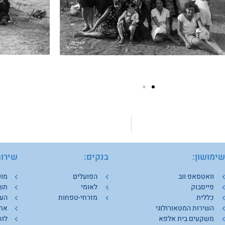
ימושון:
בנקים:
שירות
וואטסאפ ווב
הפועלים
מוע
פייסבוק
לאומי
תש
כללית
מזרחי-טפחות
העמ
השירות המטאורולוגי
אתר
משקעים בית אלפא
לוח