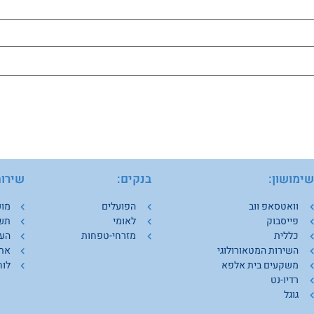
ימושון:
בנקים:
שירות
וואטסאפ ווב
הפועלים
מוע
פייסבוק
לאומי
תש
כללית
מזרחי-טפחות
העמ
השירות המטאורולוגי
אתר
משקעים בית אלפא
לוח
רדיו-נט
גוגל