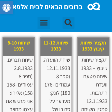
פתח סרגל 
ברוכים הבאים לבית אלפא
תקציר שיחות
שיחות 11-12
שיחות 8-10
קיבוץ 1933
1933
1933
תקציר שיחות
שיחת הוועדה.
שיחת חברים.
קיבוץ – 1933
12.11.1933
2.8.1933
שיחה מטעם
(ספר 8
(ספר 8
וועדת
עמודים 176-
עמודים 158-
התרבות.
180) לונק:
158) אליהו:
12.1.1933
מערער על
אני מרגיש את
סמט: השיחה
סרובו של
עצמו מחויב