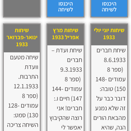
היכנסו
היכנסו
לשיחה
לשיחה
שיחות יוני יולי
שיחות מרץ
שיחות
1933
אפריל 1933
ינואר-פברואר
1933
שיחת חברים
שיחת ועדת –
שיחה מטעם
8.6.1933
חברים
וועדת
(ספר 8
9.3.1933
התרבות.
עמודים 148-
(ספר 8
12.1.1933
150) טובה:
עמודים 144-
(ספר 8
דובר כבר על
147) חיים ו.:
עמודים 128-
זה שלא נמנע
חברים! אני
130) סמט:
מהבאת הורים
רוצה שהקיבוץ
השיחה צריכה
הנה, שהיא
יאפשר לי