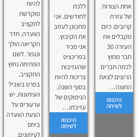
להיות
אחת הצורות
ללכת
מוקדשת
של עזרת
לחודשים. אני
לתקציב
קרובים. כיום
מתכונן לעזוב
הוועדה. חדר
מקבלים את
את הקיבוץ.
הקריאה הולך
העזרה 30
אני מכיר
ונגמר. לשם
חבר מחוץ
בפרינציפ
הפתיחה נחוץ
לכמה חברים
שהעזיבות
התקציב.
הרוצים לצאת
צריכות להיות
בפרט בשביל
החוצה…
בסוף השנה.
העיתונות. יש
הנימוקים של
היכנסו
ערעורים על
לשיחה
עזיבתו…
הצעת הוועדה
היכנסו
ביחס
לשיחה
לעיתונים.