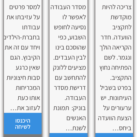
צריכה להיות
מסדר העבודה
למסר פרטים
מוקדשת
לאפשר לו
על עזיבתו את
לתקציב
נסיעה לחופש
עבודתו
הוועדה. חדר
השבוע, כפי
בחברת-הילדים
הקריאה הולך
שהוסכם בינו
ויחד עם זה את
ונגמר. לשם
לבין העבדים.
הקיבוץ. הגם
הפתיחה נחוץ
מציעים ללונק
שאין כרגע
התקציב.
להתחשב עם
סבות חיצוניות
בפרט בשביל
דרישת מסדר
המכריחות
העיתונות. יש
העבודה.
אותו כעת
ערעורים על
בוניק: תמונת
לעזוב את…
הצעת הוועדה
האנשים
היכנסו
לשיחה
ביחס…
לשנת…