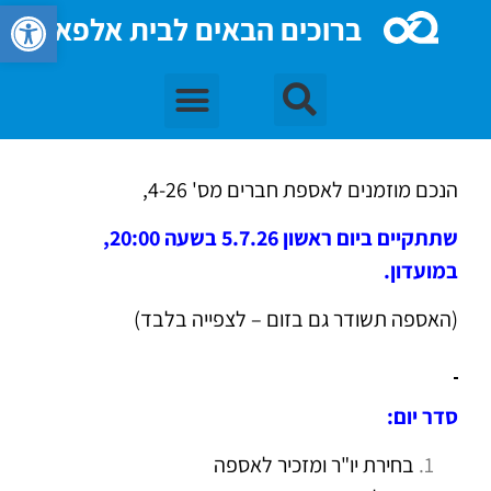
פתח סרגל 
ברוכים הבאים לבית אלפא
הנכם מוזמנים לאספת חברים מס' 4-26,
שתתקיים ביום ראשון 5.7.26 בשעה 20:00,
במועדון.
(האספה תשודר גם בזום – לצפייה בלבד)
סדר יום:
בחירת יו"ר ומזכיר לאספה